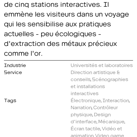
de cinq stations interactives. Il
emmène les visiteurs dans un voyage
qui les sensibilise aux pratiques
actuelles - peu écologiques -
d'extraction des métaux précieux
comme l'or.
Industrie
Universités et laboratoires
Service
Direction artistique &
conseils
,
Scénographies
et installations
interactives
Tags
Électronique
,
Interaction
,
Narration
,
Contrôleur
physique
,
Design
d'interface
,
Mécanique
,
Écran tactile
,
Vidéo et
animation
,
Video game