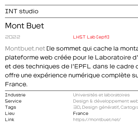
INT studio
Mont Buet
2022
LHST Lab (epfl)
Montbuet.net
(le sommet qui cache la mont
plateforme web créée pour le Laboratoire d
et des techniques de l'EPFL dans le cadre d
offre une expérience numérique complète su
France.
Industrie
Universités et laboratoires
Service
Design & développement we
Tags
3D
,
Design génératif
,
Cartogr
Lieu
France
Link
https://montbuet.net/