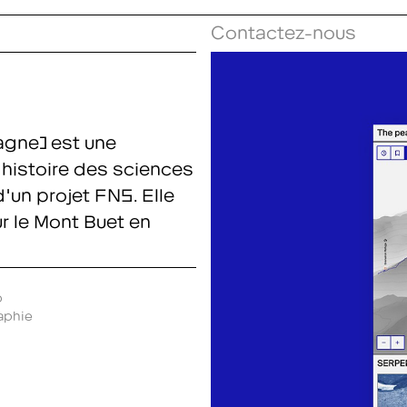
Contactez-nous
agne) est une
'histoire des sciences
'un projet FNS. Elle
r le Mont Buet en
b
aphie