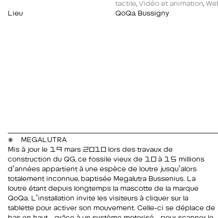
tactile
,
Vidéo et animation
,
We
Lieu
QoQa, Bussigny
MEGALUTRA
Mis à jour le 19 mars 2010 lors des travaux de
construction du QG, ce fossile vieux de 10 à 15 millions
d’années appartient à une espèce de loutre jusqu’alors
totalement inconnue, baptisée Megalutra Bussenius. La
loutre étant depuis longtemps la mascotte de la marque
QoQa. L’installation invite les visiteurs à cliquer sur la
tablette pour activer son mouvement. Celle-ci se déplace de
bas en haut - grâce à un système motorisé - pour scanner le