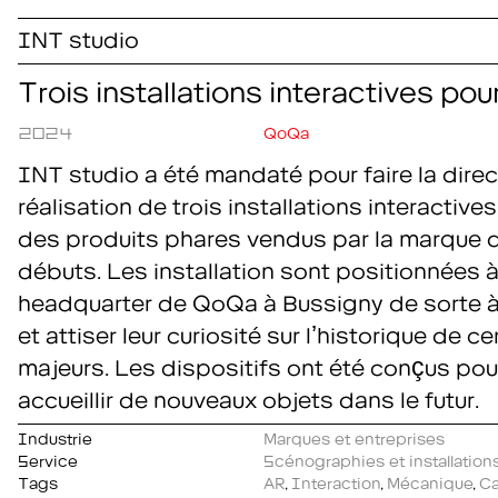
INT studio
Trois installations interactives po
2024
QoQa
INT studio a été mandaté pour faire la direct
réalisation de trois installations interactive
des produits phares vendus par la marque 
débuts. Les installation sont positionnées à
headquarter de QoQa à Bussigny de sorte à ac
et attiser leur curiosité sur l’historique de c
majeurs. Les dispositifs ont été conçus pou
accueillir de nouveaux objets dans le futur.
Industrie
Marques et entreprises
Service
Scénographies et installations
Tags
AR
,
Interaction
,
Mécanique
,
C