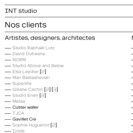
INT studio
Nos clients
Artistes, designers, architectes
Studio Raphaël Lutz
David Dufresne
NORM
Studio Above and Below
Elsa Leydier
[
2
]
Mari Bastashevski
Superlife
Giliane Cachin
[
2
] [
3
]
Studio Enen
[
2
]
Metaa
Custer waller
TJCA
Gavillet Cie
Sophie Huguenot
[
2
]
Iiode