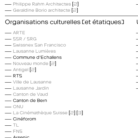
Philippe Rahm Architectes
[
2
]
Geraldine Borio architecte
[
2
]
Organisations culturelles (et étatiques)
ARTE
SSR / SRG
Swissnex San Francisco
Lausanne Lumières
Commune d'Echallens
Nouveau monde
[
2
]
Antigel
[
2
]
RTS
Ville de Lausanne
Lausanne Jardin
Canton de Vaud
Canton de Bern
ONU
La Cinémathèque Suisse
[
2
] [
3
]
Cinéforom
TL
FNS
Arsenic