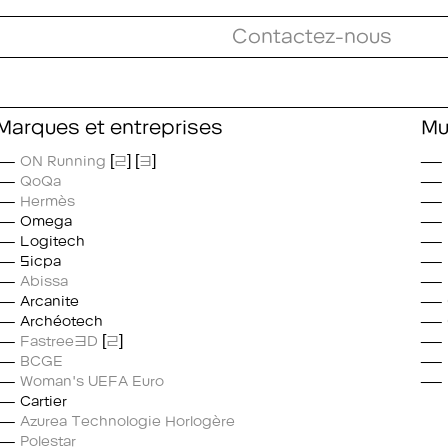
Contactez-nous
Marques et entreprises
Mu
ON Running
[
2
] [
3
]
QoQa
Hermès
Omega
Logitech
Sicpa
Abissa
Arcanite
Archéotech
Fastree3D
[
2
]
BCGE
Woman's UEFA Euro
Cartier
Azurea Technologie Horlogère
Polestar