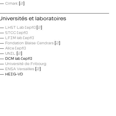
Cimark
[
2
]
Universités et laboratoires
LHST Lab (epfl)
[
2
]
STCC (epfl)
LFIM lab (epfl)
Fondation Blaise Cendrars
[
2
]
Alice (epfl)
UNIL
[
2
]
DCM lab (epfl)
Université de Fribourg
ENSA Versailles
[
2
]
HEIG-VD