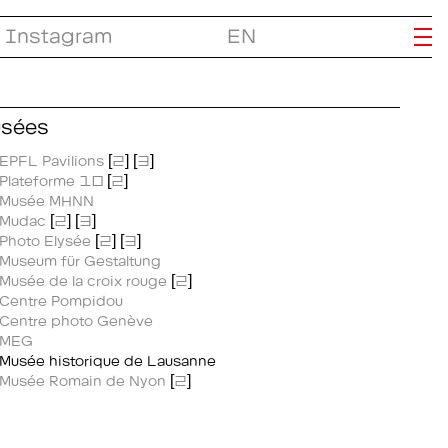
Instagram
EN
sées
EPFL Pavilions
[
2
] [
3
]
Plateforme 10
[
2
]
Musée MHNN
Mudac
[
2
] [
3
]
Photo Elysée
[
2
] [
3
]
Museum für Gestaltung
Musée de la croix rouge
[
2
]
Centre Pompidou
Centre photo Genève
MEG
Musée historique de Lausanne
Musée Romain de Nyon
[
2
]