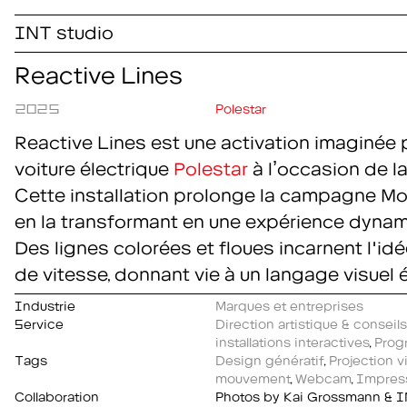
INT studio
Reactive Lines
2025
Polestar
Reactive Lines est une activation imaginée p
voiture électrique
Polestar
à l’occasion de l
Cette installation prolonge la campagne
Mo
en la transformant en une expérience dynami
Des lignes colorées et floues incarnent l'i
de vitesse, donnant vie à un langage visuel é
Industrie
Marques et entreprises
Service
Direction artistique & conseil
installations interactives
,
Prog
Tags
Design génératif
,
Projection 
mouvement
,
Webcam
,
Impres
Collaboration
Photos by Kai Grossmann & I