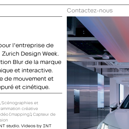
Contactez-nous
our l'entreprise de
a Zurich Design Week.
tion Blur
de la marque
que et interactive.
dée de mouvement et
puré et cinétique.
s
,
Scénographies et
rammation créative
vidéo (mapping)
,
Capteur de
sion
NT studio. Videos by INT