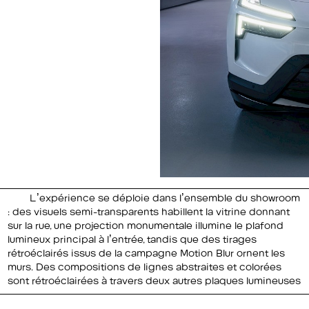
L’expérience se déploie dans l’ensemble du showroom
: des visuels semi-transparents habillent la vitrine donnant
sur la rue, une projection monumentale illumine le plafond
lumineux principal à l’entrée, tandis que des tirages
rétroéclairés issus de la campagne
Motion Blur
ornent les
de lumière et de couleur. Un bouton au sol leur permet de
murs. Des compositions de lignes abstraites et colorées
sont rétroéclairées à travers deux autres plaques lumineuses