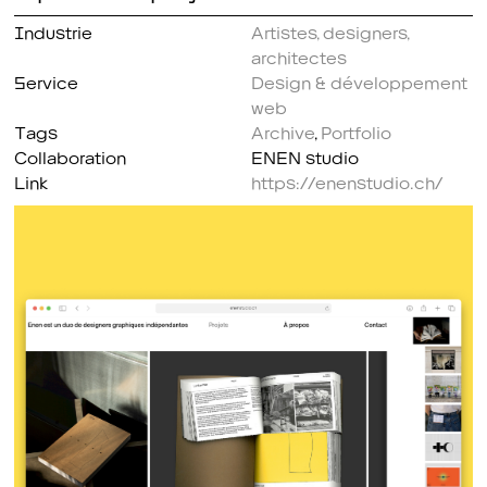
Industrie
Artistes, designers,
architectes
Service
Design & développement
web
Tags
Archive
,
Portfolio
Collaboration
ENEN studio
Link
https://enenstudio.ch/