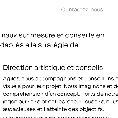
Contactez-nous
naux sur mesure et conseille en
daptés à la stratégie de
Direction artistique et conseils
Agiles, nous accompagnons et conseillons no
visuels pour leur projet. Nous imaginons et 
compréhension d’un concept. Forts de notre t
ingénieur·e·s et entrepreneur·euse·s, nous
audacieuses et l'atteinte des objectifs.
En permanence à l'affût des technologies émergentes et
pointe de notre domaine. Direction artistique et conseils