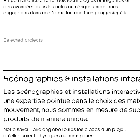
des avancées dans les outils numériques, nous nous
s'appliquent de manière transversale à nos quatres autres
engageons dans une formation continue pour rester à la
Selected projects +
Scénographies & installations inter
Les scénographies et installations interacti
une expertise pointue dans le choix des matéri
mouvement, nous sommes en mesure de subl
produits de manière unique.
Notre savoir faire englobe toutes les étapes d'un projet,
qu'elles soient physiques ou numériques: