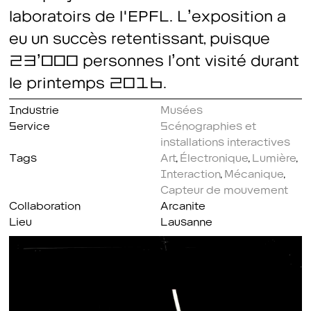
laboratoirs de l'EPFL. L’exposition a
eu un succès retentissant, puisque
23’000 personnes l’ont visité durant
le printemps 2016.
Industrie
Musées
Service
Scénographies et
installations interactives
Tags
Art
,
Électronique
,
Lumière
,
Interaction
,
Mécanique
,
Capteur de mouvement
Collaboration
Arcanite
Lieu
Lausanne