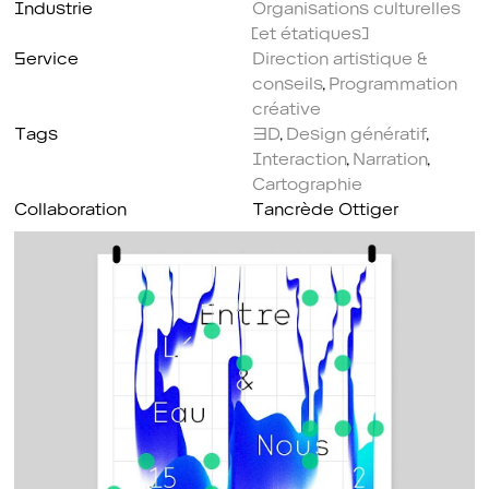
Industrie
Organisations culturelles
(et étatiques)
Service
Direction artistique &
conseils
,
Programmation
créative
Tags
3D
,
Design génératif
,
Interaction
,
Narration
,
Cartographie
Collaboration
Tancrède Ottiger