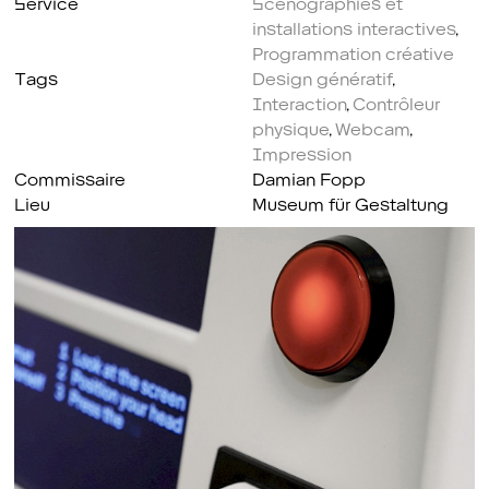
installations interactives
,
Programmation créative
Tags
Design génératif
,
Interaction
,
Contrôleur
physique
,
Webcam
,
Impression
Commissaire
Damian Fopp
Lieu
Museum für Gestaltung