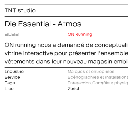
INT studio
Die Essential - Atmos
2022
ON Running
ON running nous a demandé de conceptualise
vitrine interactive pour présenter l'ensemble
vêtements dans leur nouveau magasin emblé
Industrie
Marques et entreprises
Service
Scénographies et installations
Tags
Interaction
,
Contrôleur physi
Lieu
Zurich