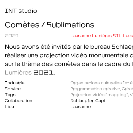
INT studio
Comètes / Sublimations
2021
Lausanne Lumières, SIL Lau
Nous avons été invités par le bureau Schla
réaliser une projection vidéo monumentale d
sur le thème des comètes dans le cadre du
Lumières
2021.
Industrie
Organisations culturelles (et 
Service
Programmation créative
,
Créat
Tags
Projection vidéo (mapping)
,
V
Collaboration
Schlaepfer-Capt
Lieu
Lausanne