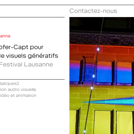
Contactez-nous
sanne
epfer-Capt pour
e visuels génératifs
Festival Lausanne
étatiques)
ion audio visuelle
idéo et animation