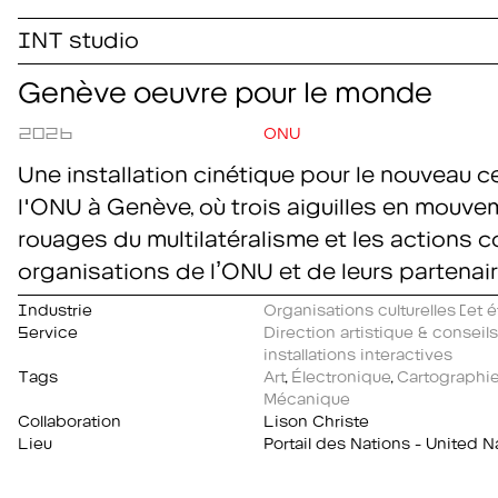
INT studio
Genève oeuvre pour le monde
2026
ONU
Une installation cinétique pour le nouveau c
l'ONU à Genève, où trois aiguilles en mouve
rouages du multilatéralisme et les actions 
organisations de l’ONU et de leurs partenair
Industrie
Organisations culturelles (et 
Service
Direction artistique & conseil
installations interactives
Tags
Art
,
Électronique
,
Cartographi
Mécanique
Collaboration
Lison Christe
Lieu
Portail des Nations - United N