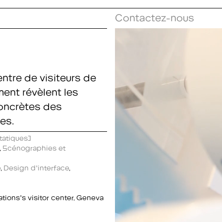
Contactez-nous
entre de visiteurs de
ment révèlent les
concrètes des
es.
étatiques)
s
,
Scénographies et
e
,
Design d'interface
,
ations's visitor center, Geneva