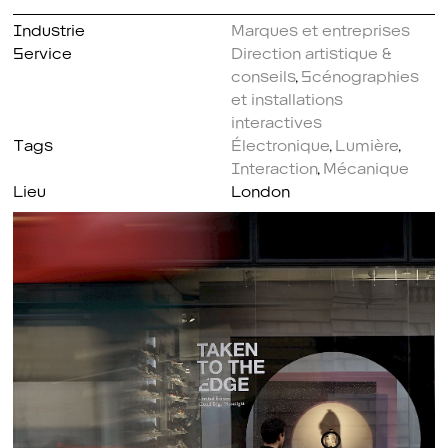
Industrie
Marques et entreprises
Service
Direction artistique &
conseils
,
Scénographies
et installations
interactives
Tags
Électronique
,
Lumière
,
Interaction
,
Mécanique
Lieu
London