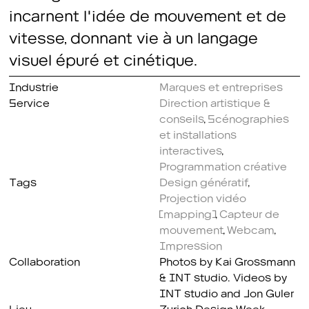
incarnent l'idée de mouvement et de
vitesse, donnant vie à un langage
visuel épuré et cinétique.
Industrie
Marques et entreprises
Service
Direction artistique &
conseils
,
Scénographies
et installations
interactives
,
Programmation créative
Tags
Design génératif
,
Projection vidéo
(mapping)
,
Capteur de
mouvement
,
Webcam
,
Impression
Collaboration
Photos by Kai Grossmann
& INT studio. Videos by
INT studio and Jon Guler
Lieu
Zurich Design Week