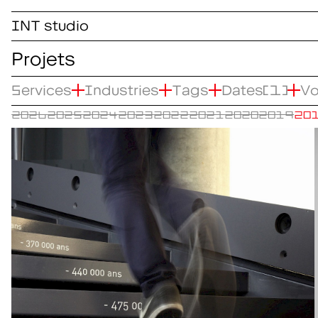
INT studio
Projets
Services
Industries
Tags
Dates
(1)
Vo
2026
2025
2024
2023
2022
2021
2020
2019
20