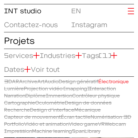
INT studio
EN
Contactez-nous
Instagram
Projets
Services
Industries
Tags
(1)
Dates
Voir tout
3D
AR
Archive
Art
Audio
Design génératif
Électronique
Lumière
Projection vidéo (mapping)
Interaction
Narration
Diplôme
Immersion
Contrôleur physique
Cartographie
Oculométrie
Design de données
Recherche
Design d'interface
Mécanique
Capteur de mouvement
Écran tactile
Numérisation 3D
Portfolio
Vidéo et animation
Video game
VR
Webcam
Impression
Machine learning
SpanLibrary